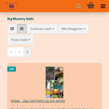
Big Mummy Kathi
Sortieren nach
Sortieren nach
Alle Kategorien
pro Seite
16 pro Seite
«
1
2
TOP
Im­bolc - Das Licht kehrt zu uns zu­rück