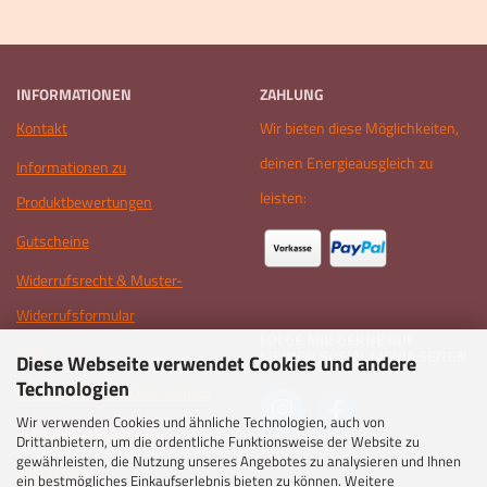
INFORMATIONEN
ZAHLUNG
Kontakt
Wir bieten diese Möglichkeiten,
deinen Energieausgleich zu
Informationen zu
leisten:
Produktbewertungen
Gutscheine
Widerrufsrecht & Muster-
Widerrufsformular
FOLGE MIR GERNE AUF
AGB
MEINEN SOCIAL MEDIA SEITEN
Diese Webseite verwendet Cookies und andere
Technologien
Privatsphäre und Datenschutz
Wir verwenden Cookies und ähnliche Technologien, auch von
Zahlungsbedingungen
Drittanbietern, um die ordentliche Funktionsweise der Website zu
gewährleisten, die Nutzung unseres Angebotes zu analysieren und Ihnen
Impressum
ein bestmögliches Einkaufserlebnis bieten zu können. Weitere