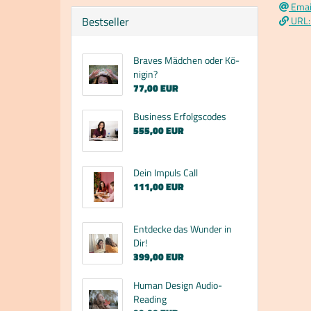
Emai
Bestseller
URL:
Bra­ves Mäd­chen oder Kö­
ni­gin?
77,00 EUR
Busi­ness Er­folgs­codes
555,00 EUR
Dein Im­puls Call
111,00 EUR
Ent­de­cke das Wun­der in
Dir!
399,00 EUR
Human De­sign Audio-​
Reading