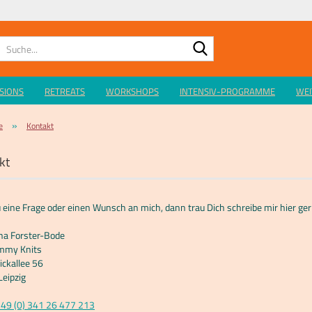
Suche...
SSIONS
RETREATS
WORKSHOPS
INTENSIV-PROGRAMME
WEI
»
e
Kontakt
kt
 eine Frage oder einen Wunsch an mich, dann trau Dich schreibe mir hier ger
na Forster-Bode
mmy Knits
ickallee 56
eipzig
+49 (0) 341 26 477 213