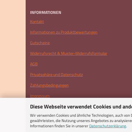
INFORMATIONEN
Kontakt
Informationen zu Produktbewertungen
Gutscheine
Widerrufsrecht & Muster-Widerrufsformular
AGB
Privatsphäre und Datenschutz
Zahlungsbedingungen
Impressum
Diese Webseite verwendet Cookies und and
Cookie Einstellungen
Wir verwenden Cookies und ähnliche Technologien, auch von D
gewährleisten, die Nutzung unseres Angebotes zu analysieren
Informationen finden Sie in unserer
Datenschutzerklärung
.