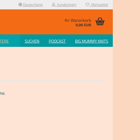
Deutschland
Kundenlogin
Merkzettel
Ihr Warenkorb
0,00 EUR
TERE
SUCHEN
PODCAST
BIG MUMMY KNITS
ne.