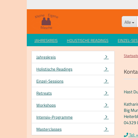
Alle
JAHRESKREIS
HOLISTISCHE READINGS
EINZEL-SE
Startseit
Jahreskreis
Holistische Readings
Konta
Einzel-Sessions
Hast Du
Retreats
Kathari
Workshops
Big Mu
Heiterbl
Intensiv-Programme
04329 L
Masterclasses
Tel: 