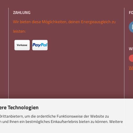
ZAHLUNG
F
Wir bieten diese Möglichkeiten, deinen Energieausgleich zu
leisten:
W
Wi
ere Technologien
rittanbietern, um die ordentliche Funktionsweise der Website zu
 und Ihnen ein bestmögliches Einkaufserlebnis bieten zu können. Weitere