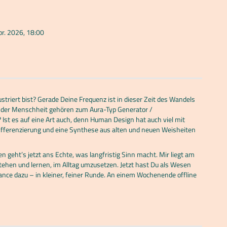
pr. 2026, 18:00
ustriert bist? Gerade Deine Frequenz ist in dieser Zeit des Wandels
0% der Menschheit gehören zum Aura-Typ Generator /
 Ist es auf eine Art auch, denn Human Design hat auch viel mit
ifferenzierung und eine Synthese aus alten und neuen Weisheiten
eht’s jetzt ans Echte, was langfristig Sinn macht. Mir liegt am
ehen und lernen, im Alltag umzusetzen. Jetzt hast Du als Wesen
nce dazu – in kleiner, feiner Runde. An einem Wochenende offline