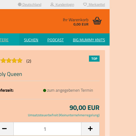
Deutschland
Kundenlogin
Merkzettel
Ihr Warenkorb
0,00 EUR
TERE
SUCHEN
PODCAST
BIG MUMMY KNITS
TOP
2
oly Queen
eferzeit:
zum angegebenen Termin
90,00 EUR
Umsatzsteuerbefreit (Kleinunternehmerregelung)