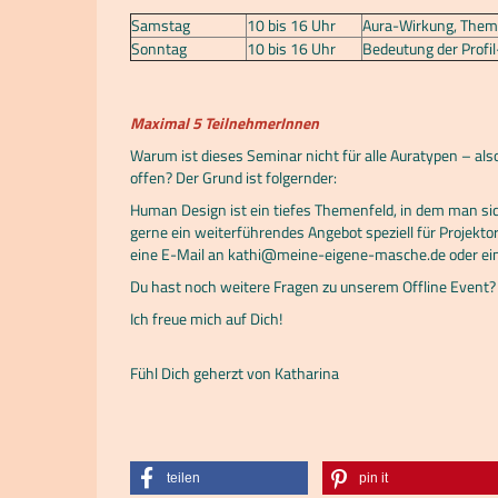
Samstag
10 bis 16 Uhr
Aura-Wirkung, Themen
Sonntag
10 bis 16 Uhr
Bedeutung der Profil
Maximal 5 TeilnehmerInnen
Warum ist dieses Seminar nicht für alle Auratypen – al
offen? Der Grund ist folgernder:
Human Design ist ein tiefes Themenfeld, in dem man sich
gerne ein weiterführendes Angebot speziell für Projekto
eine E-Mail an kathi@meine-eigene-masche.de oder e
Du hast noch weitere Fragen zu unserem Offline Event? 
Ich freue mich auf Dich!
Fühl Dich geherzt von Katharina
teilen
pin it