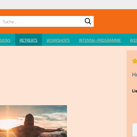
Suche...
SSIONS
RETREATS
WORKSHOPS
INTENSIV-PROGRAMME
WEI
H
Li