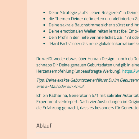
Deine Strategie „auf’s Leben Reagieren“ in Deinen 
die Themen Deiner definierten u. undefinierten Z
Deine sakrale Bauchstimme sicher spürst und ihr 
Deine emotionalen Wellen reiten lernst (bei Emo-
Dein Profil in der Tiefe verinnerlichst, z.B. 1/3 od
"Hard Facts" über das neue globale Inkarnations
Du weißt weder etwas über Human Design - noch ob Du 
schnapp Dir Deine genauen Geburtsdaten und gib in eine
Herzensempfehlung (unbeauftragte Werbung):
https://
Tipp: Deine exakte Geburtszeit erfährst Du im Geburte
eine E-Mail oder ein Anruf.
Ich bin Katharina, Generatorin 5/1 mit sakraler Autori
Experiment verkörpert. Nach vier Ausbildungen im Origi
die Erfahrung gemacht, dass es besonders für GeneratorI
Ablauf