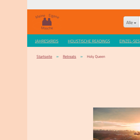
Alle
JAHRESKREIS
HOLISTISCHE READINGS
EINZEL-SE
»
»
Startseite
Retreats
Holy Queen